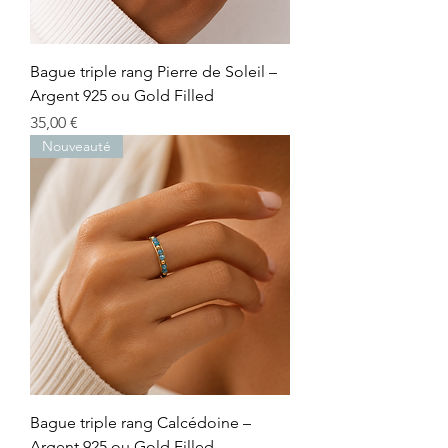
Bague triple rang Pierre de Soleil –
Argent 925 ou Gold Filled
Prix
35,00 €
Nouveauté
Bague triple rang Calcédoine –
Argent 925 ou Gold Filled