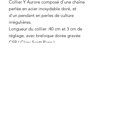
Collier Y Aurore composé d'une chaîne
perlée en acier inoxydable doré, et
d'un pendant en perles de culture
irrégulières.
Longueur du collier :40 cm et 3 cm de
réglage, avec breloque dorée gravée
CSP ( Clary Scott Paris ).
Hauteur du pendant : environ 7 cm.
Les perles utilisées sont naturelles.
Leurs formes peuvent varier d'un bijou
à l'autre, ce qui rend chaque pièce
unique.
Détails de l'article
Chaque article Clary Scott Paris est
soigneusement emballé dans du
papier de soie, puis conditionné dans
une pochette à bijoux, avant d'être
Haut de page