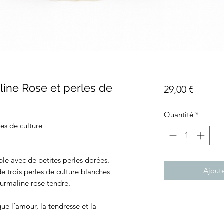
line Rose et perles de
Prix
29,00 €
Quantité
*
les de culture
e avec de petites perles dorées.
Ajoute
e trois perles de culture blanches
ourmaline rose tendre.
ue l’amour, la tendresse et la