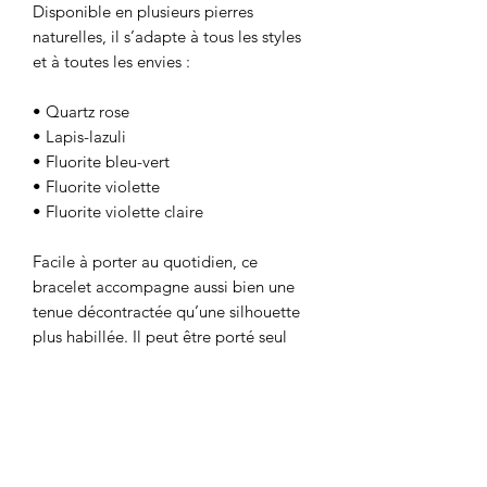
Disponible en plusieurs pierres
naturelles, il s’adapte à tous les styles
et à toutes les envies :
• Quartz rose
• Lapis-lazuli
• Fluorite bleu-vert
• Fluorite violette
• Fluorite violette claire
Facile à porter au quotidien, ce
bracelet accompagne aussi bien une
tenue décontractée qu’une silhouette
plus habillée. Il peut être porté seul
pour un rendu délicat ou associé à
d’autres bracelets pour un effet
d’accumulation tendance.
Caractéristiques :