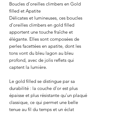
Boucles d’oreilles climbers en Gold
filled et Apatite
Délicates et lumineuses, ces boucles
d’oreilles climbers en gold filled
apportent une touche fraîche et
élégante. Elles sont composées de
perles facettées en apatite, dont les
tons vont du bleu lagon au bleu
profond, avec de jolis reflets qui
captent la lumière.
Le gold filled se distingue par sa
durabilité : la couche d’or est plus
épaisse et plus résistante qu’un plaqué
classique, ce qui permet une belle
tenue au fil du temps et un éclat
durable. C’est un excellent choix pour
un bijou fin que l’on aime porter
souvent.