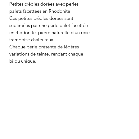
Petites créoles dorées avec perles
palets facettées en Rhodonite
Ces petites créoles dorées sont
sublimées par une perle palet facettée
en rhodonite, pierre naturelle d’un rose
framboise chaleureux.
Chaque perle présente de légères
variations de teinte, rendant chaque
bijou unique.
L’association du doré et du rose crée
un équilibre parfait entre douceur et
éclat.
Confectionnées en acier inoxydable
doré, elles résistent à l’eau et
conservent leur brillance au fil du
temps.
Un bijou fait main signé Clary Scott
Paris, qui allie féminité et élégance
naturelle.