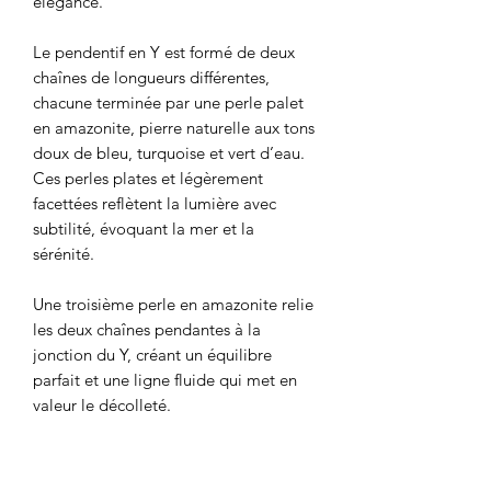
élégance.
Le pendentif en Y est formé de deux
chaînes de longueurs différentes,
chacune terminée par une perle palet
en amazonite, pierre naturelle aux tons
doux de bleu, turquoise et vert d’eau.
Ces perles plates et légèrement
facettées reflètent la lumière avec
subtilité, évoquant la mer et la
sérénité.
Une troisième perle en amazonite relie
les deux chaînes pendantes à la
jonction du Y, créant un équilibre
parfait et une ligne fluide qui met en
valeur le décolleté.
L’association du doré chaud de la
chaîne et des reflets bleutés de