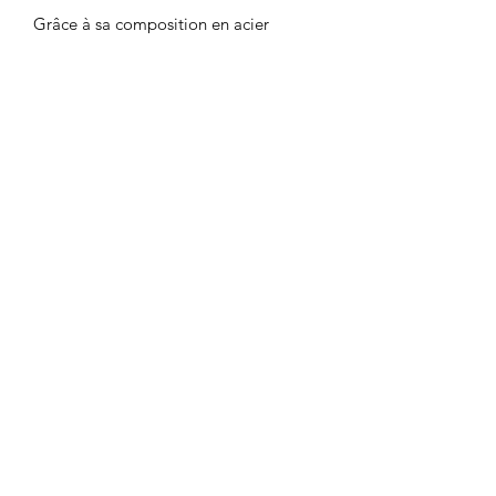
Grâce à sa composition en acier
inoxydable, ce bijou résiste à l’eau et
conserve durablement son éclat doré.
Les pierres naturelles présentant des
variations de nuances et de marbrures,
chaque modèle est unique.
Détails :
* Acier inoxydable doré
* Pierres naturelles : turquoise
* Chaîne double rang
* Longueur : 22 cm
* Chaîne de rallonge : 3 cm
* Fermoir mousqueton