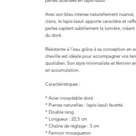
perles facettées en lapis-lazuli.
Avec son bleu intense naturellement nuancé, p
clairs, le lapis-lazuli apporte caractère et raf
perles captent subtilement la lumière, créant
du doré.
Résistante à l’eau grâce à sa conception en a
cheville est idéale pour accompagner vos te
quotidien. Son style minimaliste et féminin en 
en accumulation.
Caractéristiques :
* Acier inoxydable doré
* Pierres naturelles : lapis-lazuli facetté
* Double rang
* Longueur : 22,5 cm
* Chaîne de réglage : 3 cm
* Fermoir mousqueton