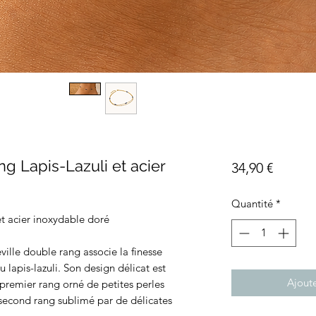
g Lapis-Lazuli et acier
Prix
34,90 €
Quantité
*
et acier inoxydable doré
ville double rang associe la finesse
 lapis-lazuli. Son design délicat est
Ajoute
remier rang orné de petites perles
n second rang sublimé par de délicates