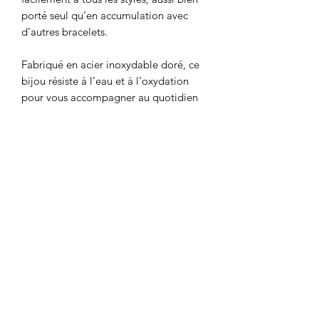
porté seul qu’en accumulation avec
d’autres bracelets.
Fabriqué en acier inoxydable doré, ce
bijou résiste à l’eau et à l’oxydation
pour vous accompagner au quotidien
tout en conservant son éclat.
✨ Détails du bijou :
* Acier inoxydable doré
* Pierre naturelle : quartz rose facetté
* Fine chaîne avec perles dorées à
intervalles réguliers
* Longueur : 15,5 cm + chaîne de
réglage de 3 cm
* Fermoir mousqueton
* Résistant à l’eau et à l’oxydation