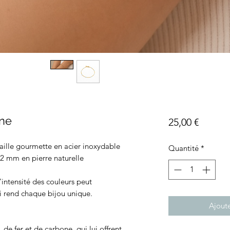
ine
Prix
25,00 €
aille gourmette en acier inoxydable
Quantité
*
 2 mm en pierre naturelle
 'intensité des couleurs peut
ui rend chaque bijou unique.
Ajoute
e fer et de carbone, qui lui offrent