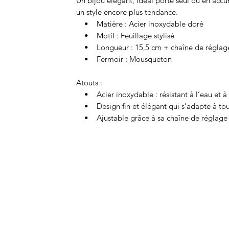
Un bijou élégant, idéal porté seul ou en acc
un style encore plus tendance.
• Matière : Acier inoxydable doré
• Motif : Feuillage stylisé
• Longueur : 15,5 cm + chaîne de réglag
• Fermoir : Mousqueton
Atouts :
• Acier inoxydable : résistant à l’eau et à l
• Design fin et élégant qui s’adapte à tout
• Ajustable grâce à sa chaîne de réglage