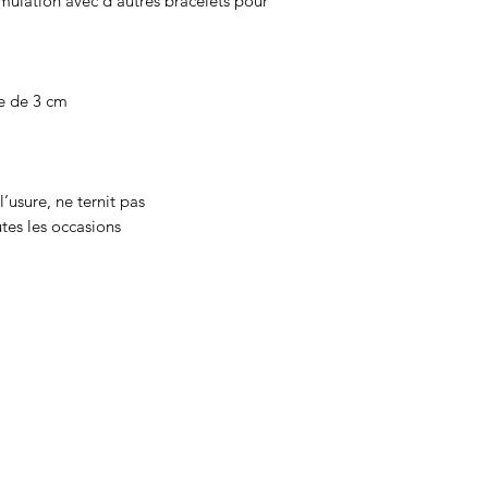
umulation avec d’autres bracelets pour
e de 3 cm
’usure, ne ternit pas
es les occasions