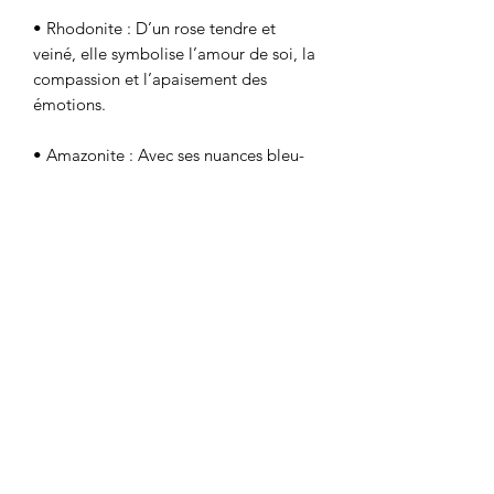
• Rhodonite : D’un rose tendre et
veiné, elle symbolise l’amour de soi, la
compassion et l’apaisement des
émotions.
• Amazonite : Avec ses nuances bleu-
vert rappelant les eaux tropicales, cette
pierre favorise l’équilibre, la
communication et la sérénité.
• Sodalite : D’un bleu profond et
apaisant, elle est associée au calme
intérieur, à la concentration et à la
confiance en soi.
• Nacre : Avec ses reflets irisés uniques,
elle incarne la douceur, l’harmonie et
une protection maternelle
bienveillante.