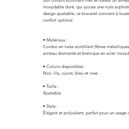
Son cordon scintillant met en valeur un anne
inoxydable doré, qui ajoute une note sophis
design ajustable, ce bracelet convient à toute
confort optimal.
• Matériaux :
Cordon en lurex scintillant (fibres métalliques
anneau diamanté et breloque en acier inoxy
• Coloris disponibles :
Noir, lila, cuivre, bleu et rose
• Taille :
Ajustable
• Style :
Élégant et polyvalent, parfait pour un usage 