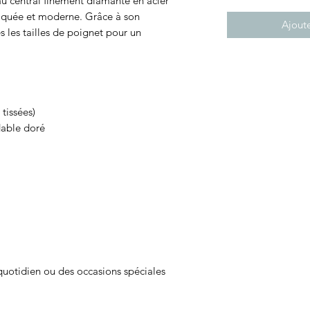
au central finement diamanté en acier
tiquée et moderne. Grâce à son
Ajoute
s les tailles de poignet pour un
 tissées)
dable doré
quotidien ou des occasions spéciales