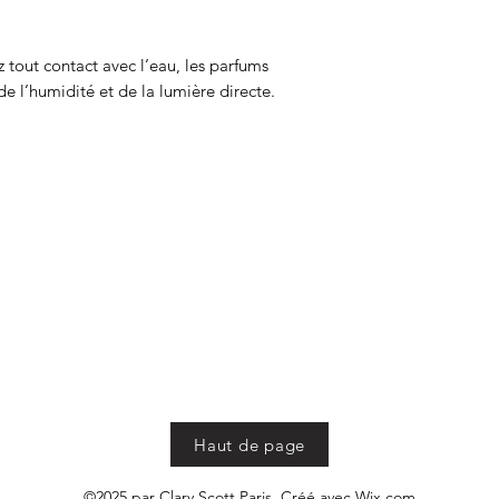
z tout contact avec l’eau, les parfums
de l’humidité et de la lumière directe.
Haut de page
©2025 par Clary Scott Paris. Créé avec Wix.com