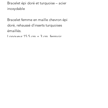
Bracelet épi doré et turquoise – acier
inoxydable
Bracelet femme en maille chevron épi
doré, rehaussé d’inserts turquoises
émaillés.
Longueur 15,5 cm + 3 cm, fermoir
mousqueton. Chic, lumineux et
réglable.
Succombez au contraste frais turquoise
et à l’éclat du doré.
Ce bracelet maille épi chevron, alterne
des feuilles finement texturées et des
inserts turquoise à l’aspect émaillé
pour un rendu lumineux et très féminin.