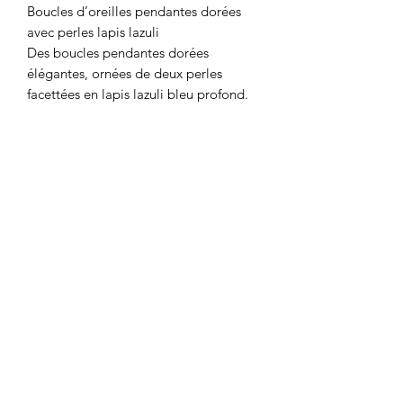
Boucles d’oreilles pendantes dorées
avec perles lapis lazuli
Des boucles pendantes dorées
élégantes, ornées de deux perles
facettées en lapis lazuli bleu profond.
Ces boucles dorées en acier
inoxydable arborent deux perles
facettées en lapis lazuli, une pierre
naturelle bleue ponctuée de paillettes
dorées.
✔ Bijou chic et intemporel
✔ Pierres naturelles uniques, chaque
lapis a ses propres éclats
✔ Confortables et légères
Haut de page