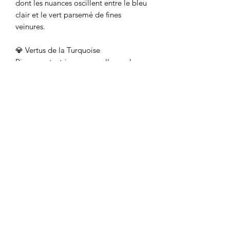
dont les nuances oscillent entre le bleu
clair et le vert parsemé de fines
veinures.
💎 Vertus de la Turquoise
Pierre protectrice par excellence, la
Turquoise favorise la communication,
la créativité et la confiance en soi.
✨ Caractéristiques :
• Bague chaînette en acier
inoxydable doré ou argent 925
• 3 perles facettées en Turquoise
naturelle (≈ 2 mm)
• Tailles disponibles : XS (48/49), S
(50/52), M (54/56), L (58/60)
• Pierres naturelles : chaque pierre
présente des nuances uniques
• Bijou hypoallergénique et
résistant à l’eau