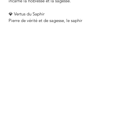
incarne la noblesse et la sagesse.
💎 Vertus du Saphir
Pierre de vérité et de sagesse, le saphir
favorise la paix intérieure, la
concentration et la clarté d’esprit.
✨ Caractéristiques :
• Chaîne fine en acier inoxydable
doré ou argent 925
• 3 perles facettées en Saphir
naturel (≈ 2 mm)
• Tailles disponibles : XS (48/49), S
(50/52), M (54/56), L (58/60)
• Pierres naturelles : nuances de
bleu profond à clair
• Hypoallergénique, résistant à
l’eau
• Livrée dans son joli pochon Clary
Scott Paris