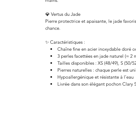
mains.
💎 Vertus du Jade
Pierre protectrice et apaisante, le jade favori
chance.
✨ Caractéristiques :
• Chaîne fine en acier inoxydable doré ou
• 3 perles facettées en jade naturel (≈ 2
• Tailles disponibles : XS (48/49), S (50/52)
• Pierres naturelles : chaque perle est uniq
• Hypoallergénique et résistante à l’eau
• Livrée dans son élégant pochon Clary Sc