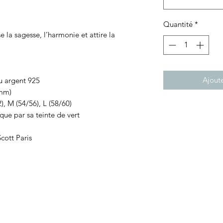
Quantité
*
se la sagesse, l’harmonie et attire la
Ajoute
 argent 925
 mm)
, M (54/56), L (58/60)
ue par sa teinte de vert
ott Paris