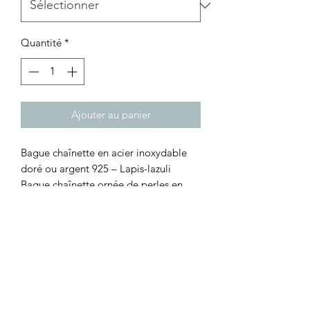
Quantité
*
Ajouter au panier
Bague chaînette en acier inoxydable
doré ou argent 925 – Lapis-lazuli
Bague chaînette ornée de perles en
lapis-lazuli bleu profond.
Élégante et singulière, cette bague
chaînette associe la finesse de l’acier
inoxydable doré ou de l’argent 925 à
l’intensité du lapis-lazuli. Cette pierre
naturelle aux reflets dorés incarne la