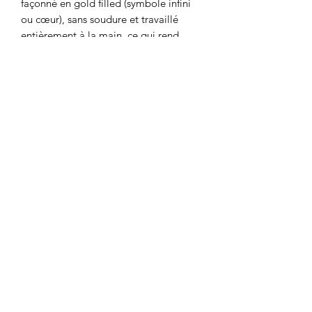
façonné en gold filled (symbole infini
ou cœur), sans soudure et travaillé
entièrement à la main, ce qui rend
chaque bijou unique.
Le design souple de la chaînette
épouse parfaitement le doigt pour un
confort optimal et un rendu délicat,
idéal en accumulation ou porté seul.
✨ Deux déclinaisons disponibles :
•Infini : symbole intemporel de
l’amour et de l’éternité.
•Cœur : symbole universel de
l’affection et de la tendresse.
💍 Tailles disponibles :
•XS (48/49)
•S (50/52)
•M (54/56)
•L (58/60)