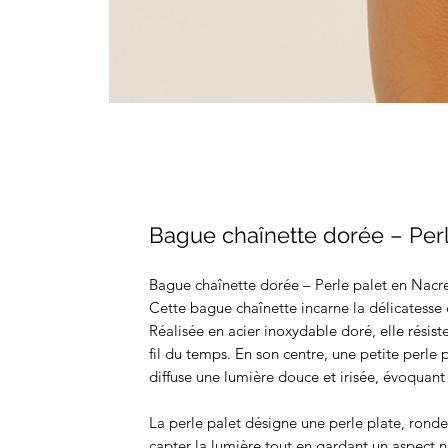
Bague chaînette dorée – Per
Bague chaînette dorée – Perle palet en Nacr
Cette bague chaînette incarne la délicatesse et
Réalisée en acier inoxydable doré, elle résist
fil du temps. En son centre, une petite perle 
diffuse une lumière douce et irisée, évoquant 
La perle palet désigne une perle plate, ronde
capter la lumière tout en gardant un aspect 