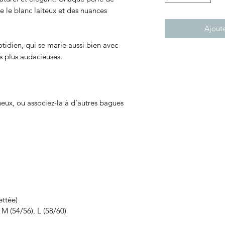
re le blanc laiteux et des nuances
Ajoute
otidien, qui se marie aussi bien avec
s plus audacieuses.
neux, ou associez-la à d’autres bagues
ettée)
M (54/56), L (58/60)